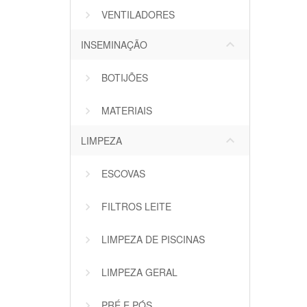
VENTILADORES
keyboard_arrow_down
INSEMINAÇÃO
BOTIJÕES
MATERIAIS
keyboard_arrow_down
LIMPEZA
ESCOVAS
FILTROS LEITE
LIMPEZA DE PISCINAS
LIMPEZA GERAL
PRÉ E PÓS