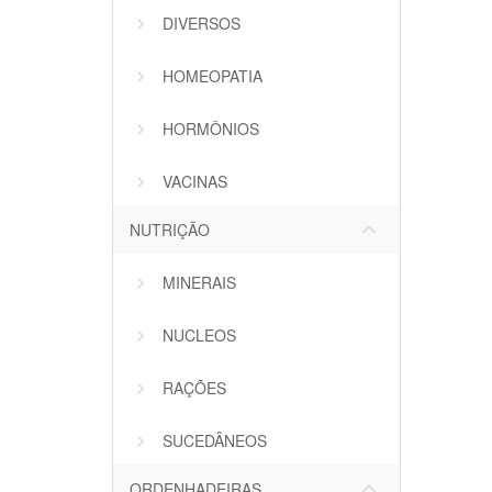
DIVERSOS
HOMEOPATIA
HORMÔNIOS
VACINAS
keyboard_arrow_down
NUTRIÇÃO
MINERAIS
NUCLEOS
RAÇÕES
SUCEDÂNEOS
keyboard_arrow_down
ORDENHADEIRAS