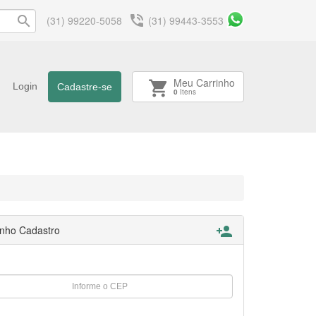
phone_in_talk
search
(31) 99220-5058
(31) 99443-3553
Meu Carrinho
shopping_cart
Login
Cadastre-se
0
Itens
nho Cadastro
