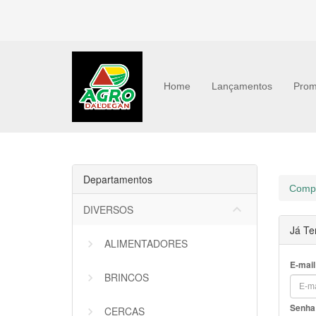
Home
Lançamentos
Prom
Departamentos
Compr
keyboard_arrow_down
DIVERSOS
Já Te
ALIMENTADORES
E-mail
BRINCOS
Senha
CERCAS