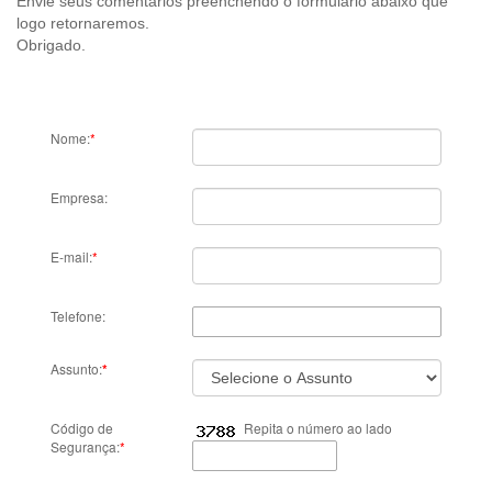
Envie seus comentários preenchendo o formulário abaixo que
logo retornaremos.
Obrigado.
Nome:
*
Empresa:
E-mail:
*
Telefone:
Assunto:
*
Código de
Repita o número ao lado
Segurança:
*