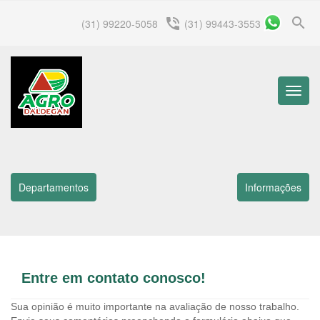
search
phone_in_talk
(31) 99220-5058
(31) 99443-3553
Menu
Princip
Departamentos
Informações
Entre em contato conosco!
Sua opinião é muito importante na avaliação de nosso trabalho.